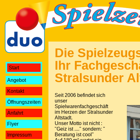
/index.php
Die Spielzeugs
Ihr Fachgeschä
Start
Stralsunder Al
Angebot
Kontakt
Seit 2006 befindet sich
unser
Öffnungszeiten
Spielwarenfachgeschäft
im Herzen der Stralsunder
Anfahrt
Altstadt.
Unser Motto ist nicht :
Flyer
"Geiz ist ...." sondern: "
Beratung ist cool"
Impressum